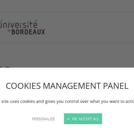
es
COOKIES MANAGEMENT PANEL
e 6 III-1 de la loi n° 2004-575 du 21 juin 2004 pour
ersité de Bordeaux.
 site uses cookies and gives you control over what you want to acti
ication
PERSONALIZE
OK, ACCEPT ALL