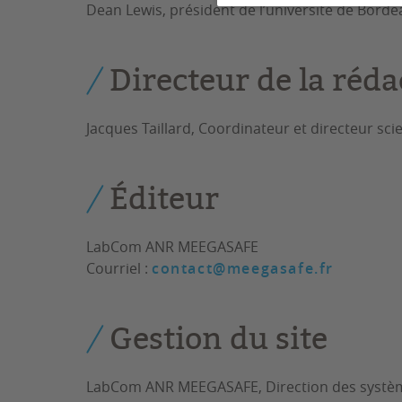
Dean Lewis, président de l’université de Borde
Directeur de la réda
Jacques Taillard, Coordinateur et directeur 
Éditeur
LabCom ANR MEEGASAFE
Courriel :
contact@meegasafe.fr
Gestion du site
LabCom ANR MEEGASAFE, Direction des systèm