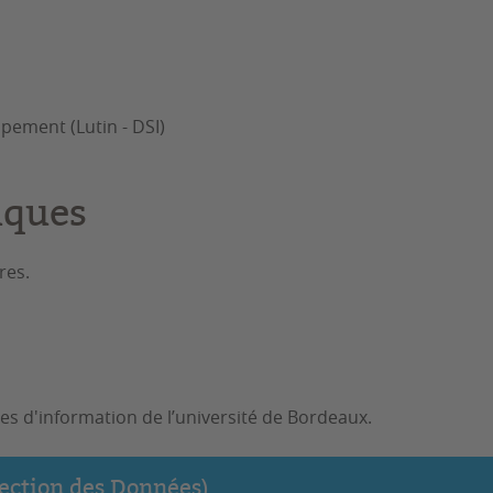
ement (Lutin - DSI)
iques
res.
mes d'information de l’université de Bordeaux.
ection des Données)