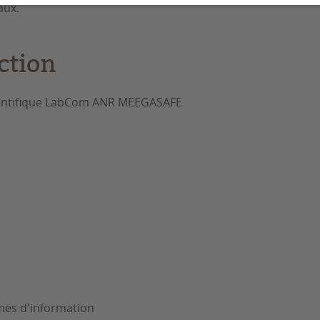
aux.
ction
scientifique LabCom ANR MEEGASAFE
es d'information