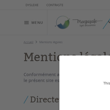
DYSLEXIE
CONTRASTE
MENU
Accueil
Mentions légales
Mentions légal
Conformément aux dispositions de l’articl
le présent site est la propriété de l'univ
This
Directeur de la publ